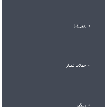
جغرافیا
جملات قصار
جنگی