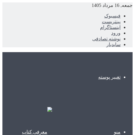
جمعه, 16 مرداد 1405
فیسبوک
پینتریست
اینستاگرام
ورود
نوشته تصادفی
سایدبار
تغییر پوسته
منو