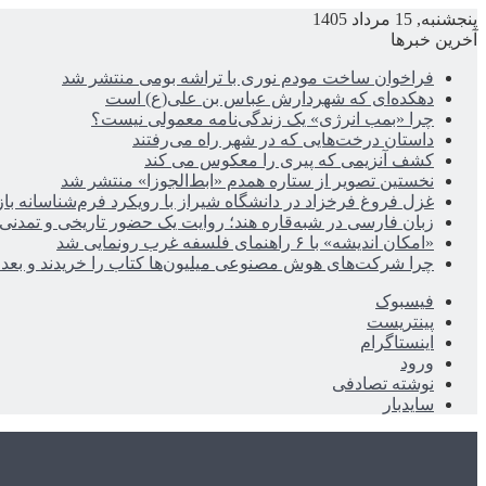
پنجشنبه, 15 مرداد 1405
آخرین خبرها
فراخوان ساخت مودم نوری با تراشه بومی منتشر شد
دهکده‌ای که شهردارش عباس بن علی(ع) است
چرا «بمب انرژی» یک زندگی‌نامه معمولی نیست؟
داستان درخت‌هایی که در شهر راه می‌رفتند
کشف آنزیمی که پیری را معکوس می کند
نخستین تصویر از ستاره همدم «ابط‌الجوزا» منتشر شد
غزل فروغ فرخزاد در دانشگاه شیراز با رویکرد فرم‌شناسانه با
زبان فارسی در شبه‌قاره هند؛ روایت یک حضور تاریخی و تمدنی
«امکان اندیشه» با ۶ راهنمای فلسفه غرب رونمایی شد
چرا شرکت‌های هوش مصنوعی میلیون‌ها کتاب را خریدند و بعد ن
فیسبوک
پینتریست
اینستاگرام
ورود
نوشته تصادفی
سایدبار