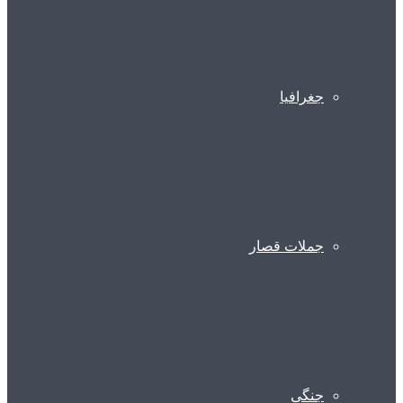
جغرافیا
جملات قصار
جنگی