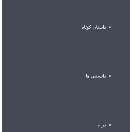
داستان کوتاه
دانستنی ها
درام