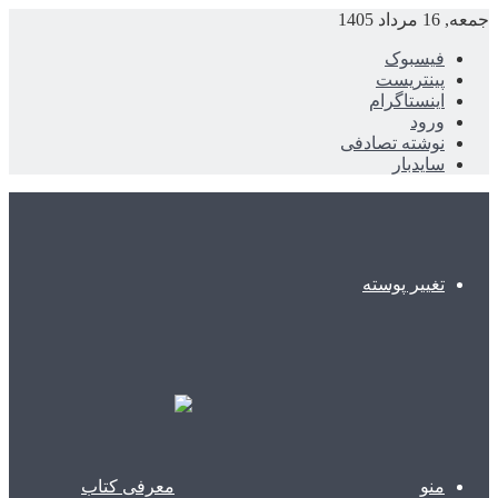
جمعه, 16 مرداد 1405
فیسبوک
پینتریست
اینستاگرام
ورود
نوشته تصادفی
سایدبار
تغییر پوسته
منو