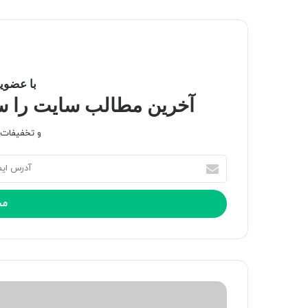
با عضویت
آخرین مطالب سایت را سری
و تخفیفات و
آ
د
ر
س
ا
ی
م
ی
ل
خ
و