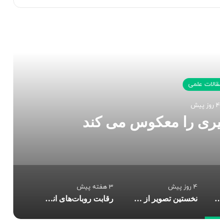
 را بخوانید
قالات علمی
4 روز پیش
یری را معکوس می کند
4 روز پیش
3 هفته پیش
که پیری را معکوس می کند
نخستین تصویر از ستاره همدم «ابط‌الجوزا» منتشر شد
رقابت روبات‌های انسان‌نما در نخستین تورنمنت مشت زنی