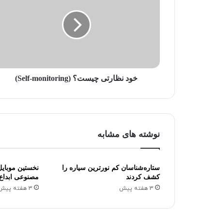
د
ر
ا
و
ا
ر
د
خود نظارتی چیست؟ (Self-monitoring)
ک
ن
ی
د
نوشته های مشابه
ستاره‌شناسان کم نورترین سیاره را
نخستین موبای
کشف کردند
مصنوعی ابداع
3 هفته پیش
3 هفته پیش