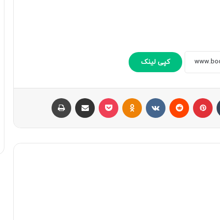
کپی لینک
تامبلر
پینتریست
Reddit
VKontakte
Odnoklassniki
پاکت
اشتراک با ایمیل
چاپ