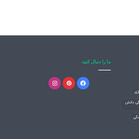
ما را دنبال کنید
فیسبوک
پینتریست
اینستاگرام
زی
گی دانش
شگی