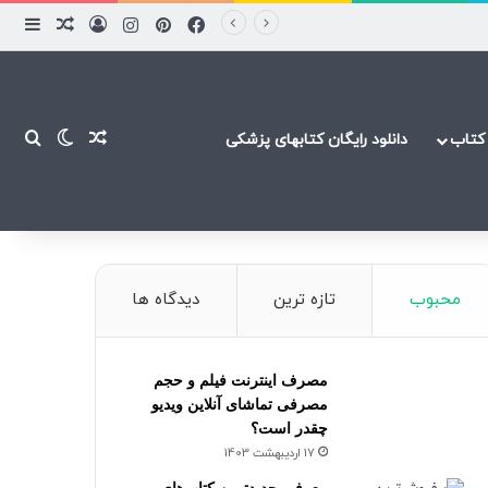
فیسبوک
پینتریست
اینستاگرام
ورود
ساید
نوشته ت
نوشته تصاد
تغییر پ
جست
کتاب
دانلود رایگان کتابهای پزشکی
محبوب
تازه ترین
دیدگاه ها
مصرف اینترنت فیلم و حجم
مصرفی تماشای آنلاین ویدیو
چقدر است؟
17 اردیبهشت 1403