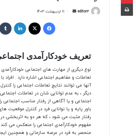
چاپ
editor2
ا
11 اردیبهشت 1403
ر
فیسبوک
X
لینکداین
س
ا
ل
ب
تعریف خودکارآمدی اجتماعی –  self-efficacy
ه
ا
نوع دیگری از مهارت های اجتماعی خودکارآمدی 
ی
تعاملات و مفاهیم اجتماعی اشاره دارد . افراد با 
م
ی
آنها می توانند نتایج تعاملات اجتماعی را کنترل 
ل
دیگر ، به عدم توانایی شان در تعاملات اجتماع
اجتماعی و یا آگاهی از رفتار مناسب اجتماعی را 
باور پایه و یا توانایی فرد در کنترل موقعیت 
رفتار مثبت می شود ، که هر دو به اثربخشی د
مفهوم خودکارآمدی اجتماعی را منعکس می کند ،
منحصر به فرد در عرصه سازمانی و همچنین ایجا