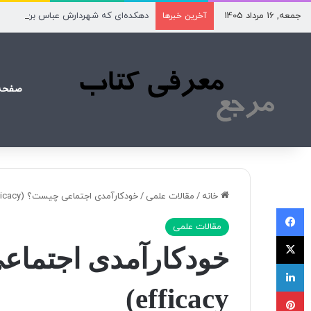
جمعه, 16 مرداد 1405
دهکده‌ای که شهردارش عباس بن علی(ع
آخرین خبرها
صفحه
خانه
/
مقالات علمی
/
خودکارآمدی اجتماعی چیست؟ (Social self-efficacy)
فیسبوک
مقالات علمی
X
لینکداین
efficacy)
پینتریست