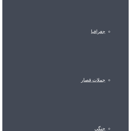
جغرافیا
جملات قصار
جنگی