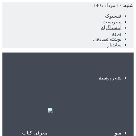
شنبه, 17 مرداد 1405
فیسبوک
پینتریست
اینستاگرام
ورود
نوشته تصادفی
سایدبار
تغییر پوسته
منو