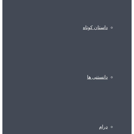
داستان کوتاه
دانستنی ها
درام