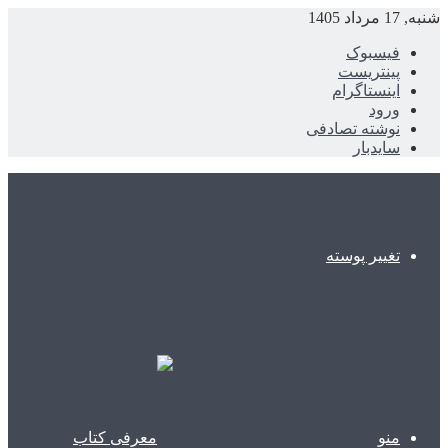
شنبه, 17 مرداد 1405
فیسبوک
پینتریست
اینستاگرام
ورود
نوشته تصادفی
سایدبار
تغییر پوسته
منو