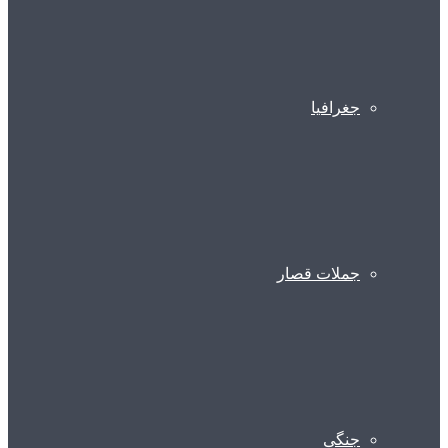
جغرافیا
جملات قصار
جنگی