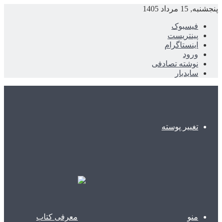
پنجشنبه, 15 مرداد 1405
فیسبوک
پینتریست
اینستاگرام
ورود
نوشته تصادفی
سایدبار
تغییر پوسته
منو