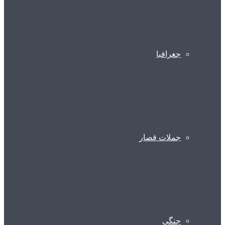
جغرافیا
جملات قصار
جنگی