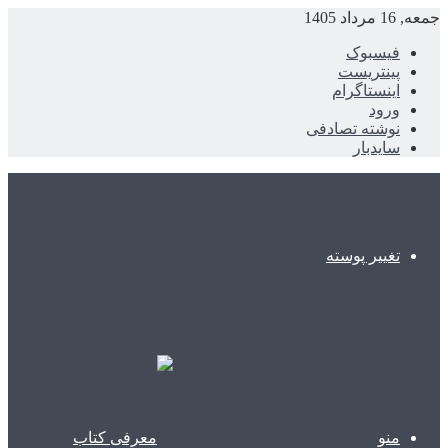
جمعه, 16 مرداد 1405
فیسبوک
پینتریست
اینستاگرام
ورود
نوشته تصادفی
سایدبار
تغییر پوسته
منو