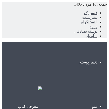
جمعه, 16 مرداد 1405
فیسبوک
پینتریست
اینستاگرام
ورود
نوشته تصادفی
سایدبار
تغییر پوسته
منو