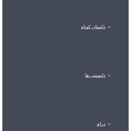
داستان کوتاه
دانستنی ها
درام