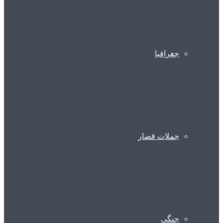
جغرافیا
جملات قصار
جنگی