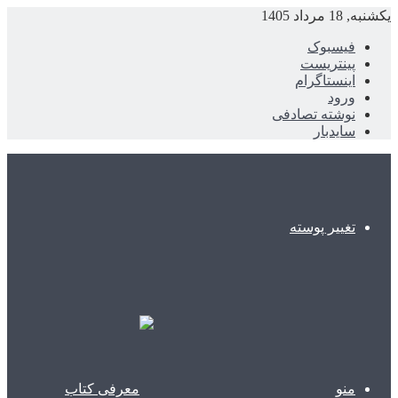
یکشنبه, 18 مرداد 1405
فیسبوک
پینتریست
اینستاگرام
ورود
نوشته تصادفی
سایدبار
تغییر پوسته
منو