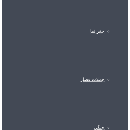
جغرافیا
جملات قصار
جنگی