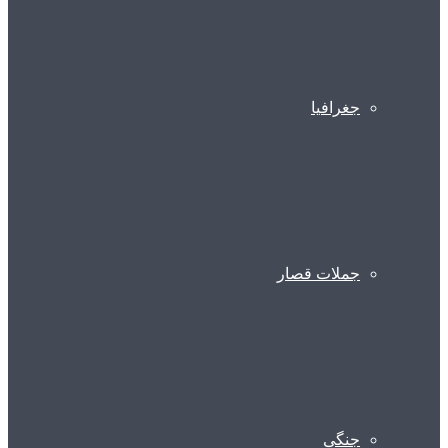
جغرافیا
جملات قصار
جنگی