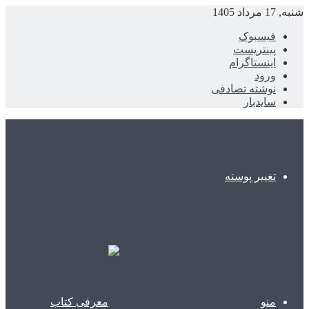
شنبه, 17 مرداد 1405
فیسبوک
پینتریست
اینستاگرام
ورود
نوشته تصادفی
سایدبار
تغییر پوسته
منو