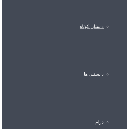
داستان کوتاه
دانستنی ها
درام