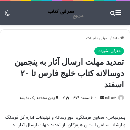
منو
جستجو برای
تغ
خانه
/
معرفی نشریات
معرفی نشریات
تمدید مهلت ارسال آثار به پنجمین
دوسالانه کتاب خلیج فارس تا ۲۰
اسفند
editor2
ا
6 اسفند 1404
7
زمان مطالعه یک دقیقه
ر
س
بندرعباس- معاون فرهنگی، امور رسانه و تبلیغات اداره کل فرهنگ
ا
و ارشاد اسلامی استان هرمزگان، از تمدید مهلت ارسال آثار به
ل