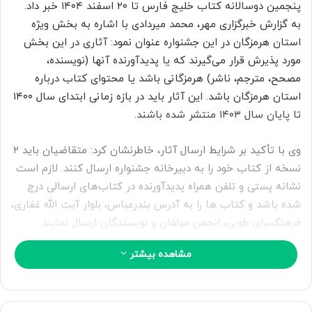
پنجمین دوسالانه کتاب خلیج فارس تا ۲۰ اسفند ۱۴۰۴ خبر داد.
ب
به گزارش خبرگزاری مهر، محمد میردادی با اشاره به بخش ویژه
ه
ا
استان هرمزگان در این جشنواره عنوان نمود: آثاری در این بخش
ی
مورد پذیرش قرار می‌گیرند که یا پدیدآورنده آنها (نویسنده،
م
مصحح، مترجم، ناشر) هرمزگانی باشد یا محتوای کتاب درباره
ی
استان هرمزگان باشد. این آثار باید در بازه زمانی ابتدای سال ۱۴۰۰
ل
تا پایان سال ۱۴۰۳ منتشر شده باشند.
وی با تأکید بر شرایط ارسال آثار، خاطرنشان کرد: متقاضیان باید ۲
نسخه از کتاب خود را به دبیرخانه جشنواره ارسال کنند. لازم است
نشانه پستی و تلفن همراه پدیدآورنده در کتاب‌های ارسالی درج
شده باشد و کتاب ها را به آدرس بندرعباس، بلوار آیت الله غفاری،
فرهنگسرای طوبی، انجمن مولفان و نویسندگان ارسال نمایند.
مشاهده بیشتر
وی در پایان با اشاره به زمان‌بندی این رویداد فرهنگی بیان کرد:
آخرین مهلت ارسال آثار ۲۰ اسفند ۱۴۰۴ تعیین شده است و آیین
اختتامیه این جشنواره دهه نخست اردیبهشت ۱۴۰۵ برگزار خواهد