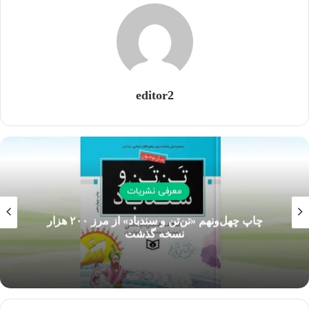
شد.
editor2
معرفی نشریات
چاپ چهل‌ونهم «تن‌تن و سندباد» از مرز ۲۰۰ هزار
نسخه گذشت