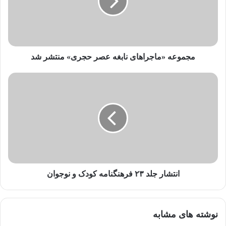
د
ر
ا
و
ا
ر
مجموعه «ماجراهای نابغه عصر حجری» منتشر شد
د
ک
ن
ی
د
انتشار جلد ۲۳ فرهنگنامه کودک و نوجوان
نوشته های مشابه