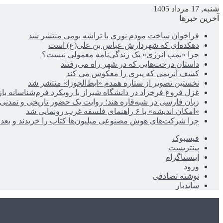
شنبه, 17 مرداد 1405
آخرین خبرها
فراخوان ساخت مودم نوری با تراشه بومی منتشر شد
دهکده‌ای که شهردارش عباس بن علی(ع) است
چرا «بمب انرژی» یک زندگی‌نامه معمولی نیست؟
داستان درخت‌هایی که در شهر راه می‌رفتند
کشف آنزیمی که پیری را معکوس می کند
نخستین تصویر از ستاره همدم «ابط‌الجوزا» منتشر شد
غزل فروغ فرخزاد در دانشگاه شیراز با رویکرد فرم‌شناسانه با
زبان فارسی در شبه‌قاره هند؛ روایت یک حضور تاریخی و تمدنی
«امکان اندیشه» با ۶ راهنمای فلسفه غرب رونمایی شد
چرا شرکت‌های هوش مصنوعی میلیون‌ها کتاب را خریدند و بعد ن
فیسبوک
پینتریست
اینستاگرام
ورود
نوشته تصادفی
سایدبار