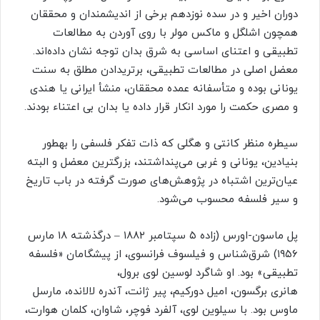
دوران اخیر و در سده نوزدهم برخی از اندیشمندان و محققان
همچون اشلگل و ماکس مولر با روی آوردن به مطالعات
تطبیقی و اعتنای اساسی به شرق بدان توجه نشان داده‌اند.
معضل اصلی در مطالعات تطبیقی، برتری‎دادن مطلق به سنت
یونانی بوده و متأسفانه عمده محققان، منشأ ایرانی یا هندی
و مصری حکمت را مورد انکار قرار داده یا بدان بی‎ اعتناء بودند.
سیطره منظر کانتی و هگلی که ذات تفکر فلسفی را به‎طور
بنیادین، یونانی و غربی می‌پنداشتند، بزرگترین معضل و البته
عیان‌ترین اشتباه در پژوهش‌های صورت گرفته در باب تاریخ
و سیر فلسفه محسوب می‌شود.
پل ماسون-اورس (زاده ۵ سپتامبر ۱۸۸۲ – درگذشته ۱۸ مارس
۱۹۵۶) شرق‌شناس و فیلسوف فرانسوی، از پیشگامان «فلسفه
تطبیقی» بود. او شاگرد لوسین لوی برول،
هانری برگسون، امیل دورکیم، پیر ژانت، آندره لالانده، مارسل
ماوس بود. با سیلوین لوی، آلفرد فوچر، شاوان، کلمان هوارت،