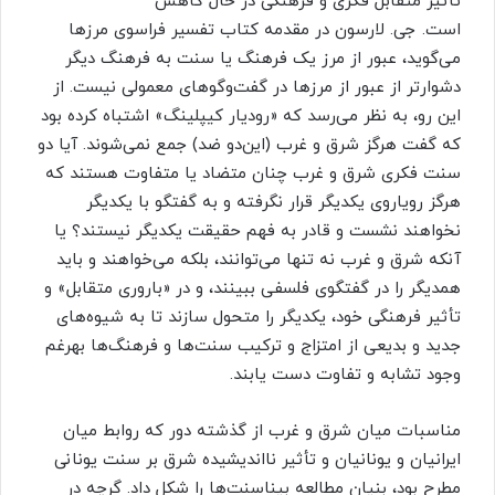
تأثیر متقابل فکری و فرهنگی در حال کاهش
است. جی. لارسون در مقدمه کتاب تفسیر فراسوی مرزها
می‌گوید، عبور از مرز یک فرهنگ یا سنت به فرهنگ دیگر
دشوارتر از عبور از مرزها در گفت‌وگوهای معمولی نیست. از
این ‎رو، به ‎نظر می‌رسد که «رودیار کیپلینگ» اشتباه کرده بود
که گفت هرگز شرق و غرب (این‌دو ضد) جمع نمی‌شوند. آیا دو
سنت فکری شرق و غرب چنان متضاد یا متفاوت هستند که
هرگز رویاروی یکدیگر قرار نگرفته و به گفت‏گو با یکدیگر
نخواهند نشست و قادر به فهم حقیقت یکدیگر نیستند؟ یا
آنکه شرق و غرب نه تنها می‌توانند، بلکه می‌خواهند و باید
همدیگر را در گفت‎گوی فلسفی ببینند، و در «باروری متقابل» و
تأثیر فرهنگی خود، یکدیگر را متحول سازند تا به شیوه‌های
جدید و بدیعی از امتزاج و ترکیب سنت‌ها و فرهنگ‌ها به‏رغم
وجود تشابه و تفاوت دست یابند.
مناسبات میان شرق و غرب از گذشته دور که روابط میان
ایرانیان و یونانیان و تأثیر نااندیشیده شرق بر سنت یونانی
مطرح بود، بنیان مطالعه بیناسنت‌ها را شکل داد. گرچه در