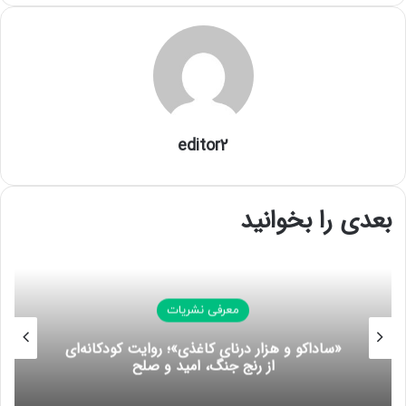
ل
editor2
بعدی را بخوانید
معرفی نشریات
«ساداکو و هزار درنای کاغذی»؛ روایت کودکانه‌ای
از رنج جنگ، امید و صلح