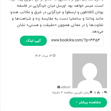
است، میسر خواهد بود. اورسل میان خردگرایی در فلسفه
یونان (افلاطون و ارسطو) و خردگرایی در شرق و مکاتب هندو
مانند ودانتا و سامخیا دست به مقایسه زده و شباهت‌ها و
تفاوت‌ها را در معانی همچون «حقیقت و هستی» نشان
می‌دهد.
کپی لینک
ا
14 مرداد 1404
ر
س
ا
ل
ب
ه
editor2
ا
0
5
زمان تقریبی مطالعه 3 دقیقه
ی
مشاهده بیشتر
م
ی