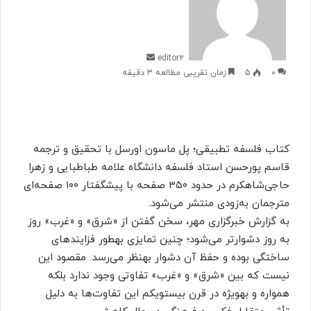
ا
ل
ب
ه
editor2
ا
0
5
زمان تقریبی مطالعه 3 دقیقه
ی
م
ی
ل
کتاب فلسفه تطبیقی؛ پل ماسون اورسل با تحقیق و ترجمه
قاسم پورحسن استاد فلسفه دانشگاه علامه طباطبایی و زهرا
حاجی‌شاه‎کرم در حدود ۳۵۰ صفحه با پیشگفتار ۱۰۰ صفحه‌ای
مترجمان به‌زودی منتشر می‌شود.
به گزارش خبرگزاری مهر، سخن گفتن از «شرق» و «غرب» روز
به روز دشوارتر می‌شود؛ چنین تمایزی به‎طور فزاینده‎ای
ساختگی بوده و حفظ آن دشوار به‎نظر می‌رسد. مقصود این
نیست که بین «شرق» و «غرب» تفاوتی وجود ندارد بلکه
همواره و به‎ویژه در قرن بیست‎ویکم این تفاوت‌ها به دلیل