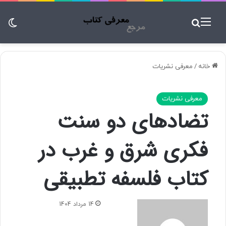
منو
جستجو برای
تغ
خانه
/
معرفی نشریات
معرفی نشریات
تضادهای دو سنت
فکری شرق و غرب در
کتاب فلسفه تطبیقی
ا
14 مرداد 1404
ر
س