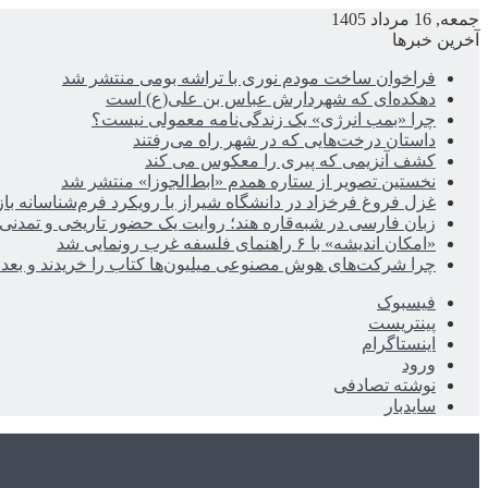
جمعه, 16 مرداد 1405
آخرین خبرها
فراخوان ساخت مودم نوری با تراشه بومی منتشر شد
دهکده‌ای که شهردارش عباس بن علی(ع) است
چرا «بمب انرژی» یک زندگی‌نامه معمولی نیست؟
داستان درخت‌هایی که در شهر راه می‌رفتند
کشف آنزیمی که پیری را معکوس می کند
نخستین تصویر از ستاره همدم «ابط‌الجوزا» منتشر شد
غزل فروغ فرخزاد در دانشگاه شیراز با رویکرد فرم‌شناسانه با
زبان فارسی در شبه‌قاره هند؛ روایت یک حضور تاریخی و تمدنی
«امکان اندیشه» با ۶ راهنمای فلسفه غرب رونمایی شد
چرا شرکت‌های هوش مصنوعی میلیون‌ها کتاب را خریدند و بعد ن
فیسبوک
پینتریست
اینستاگرام
ورود
نوشته تصادفی
سایدبار