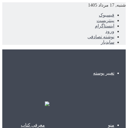
شنبه, 17 مرداد 1405
فیسبوک
پینتریست
اینستاگرام
ورود
نوشته تصادفی
سایدبار
تغییر پوسته
منو