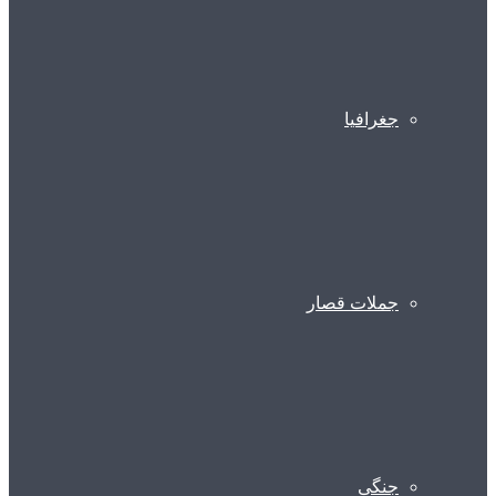
جغرافیا
جملات قصار
جنگی