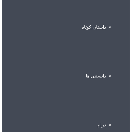
داستان کوتاه
دانستنی ها
درام