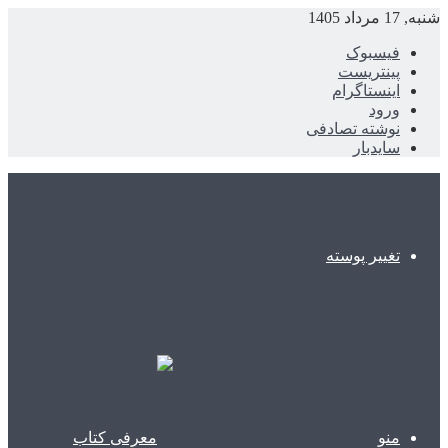
شنبه, 17 مرداد 1405
فیسبوک
پینتریست
اینستاگرام
ورود
نوشته تصادفی
سایدبار
تغییر پوسته
منو