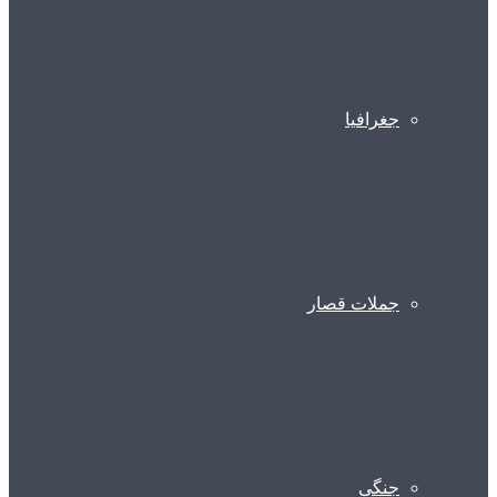
جغرافیا
جملات قصار
جنگی