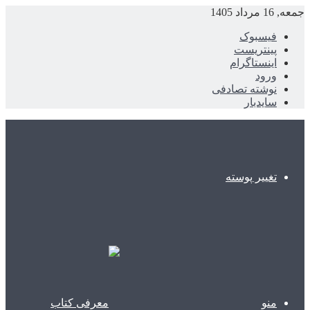
جمعه, 16 مرداد 1405
فیسبوک
پینتریست
اینستاگرام
ورود
نوشته تصادفی
سایدبار
تغییر پوسته
منو