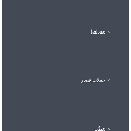
جغرافیا
جملات قصار
جنگی