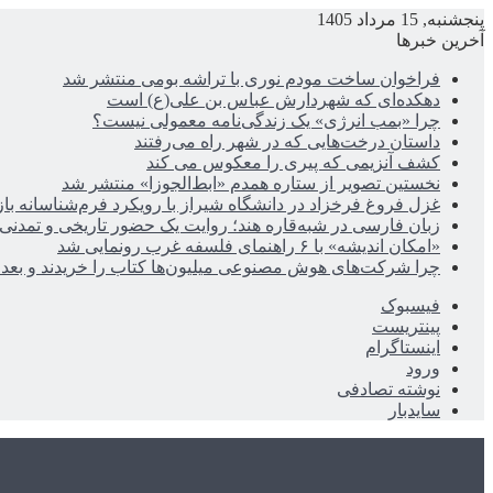
پنجشنبه, 15 مرداد 1405
آخرین خبرها
فراخوان ساخت مودم نوری با تراشه بومی منتشر شد
دهکده‌ای که شهردارش عباس بن علی(ع) است
چرا «بمب انرژی» یک زندگی‌نامه معمولی نیست؟
داستان درخت‌هایی که در شهر راه می‌رفتند
کشف آنزیمی که پیری را معکوس می کند
نخستین تصویر از ستاره همدم «ابط‌الجوزا» منتشر شد
غزل فروغ فرخزاد در دانشگاه شیراز با رویکرد فرم‌شناسانه با
زبان فارسی در شبه‌قاره هند؛ روایت یک حضور تاریخی و تمدنی
«امکان اندیشه» با ۶ راهنمای فلسفه غرب رونمایی شد
چرا شرکت‌های هوش مصنوعی میلیون‌ها کتاب را خریدند و بعد ن
فیسبوک
پینتریست
اینستاگرام
ورود
نوشته تصادفی
سایدبار