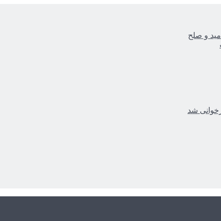
مید و صلح
زخوانی شد