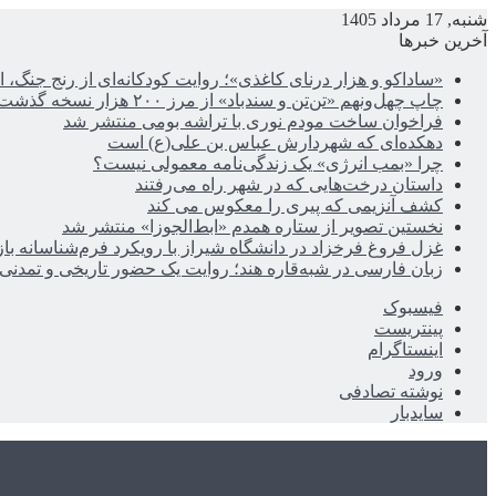
شنبه, 17 مرداد 1405
آخرین خبرها
«ساداکو و هزار درنای کاغذی»؛ روایت کودکانه‌ای از رنج جنگ، ا
چاپ چهل‌ونهم «تن‌تن و سندباد» از مرز ۲۰۰ هزار نسخه گذشت
فراخوان ساخت مودم نوری با تراشه بومی منتشر شد
دهکده‌ای که شهردارش عباس بن علی(ع) است
چرا «بمب انرژی» یک زندگی‌نامه معمولی نیست؟
داستان درخت‌هایی که در شهر راه می‌رفتند
کشف آنزیمی که پیری را معکوس می کند
نخستین تصویر از ستاره همدم «ابط‌الجوزا» منتشر شد
غزل فروغ فرخزاد در دانشگاه شیراز با رویکرد فرم‌شناسانه با
زبان فارسی در شبه‌قاره هند؛ روایت یک حضور تاریخی و تمدنی
فیسبوک
پینتریست
اینستاگرام
ورود
نوشته تصادفی
سایدبار