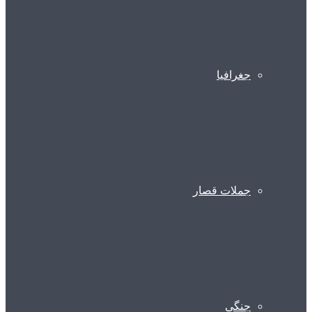
جغرافیا
جملات قصار
جنگی