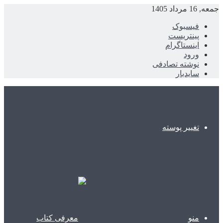
جمعه, 16 مرداد 1405
فیسبوک
پینتریست
اینستاگرام
ورود
نوشته تصادفی
سایدبار
تغییر پوسته
منو