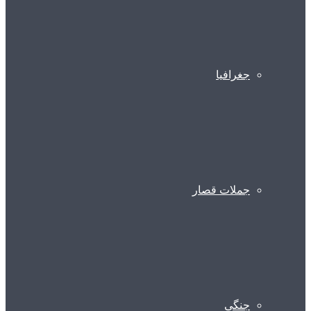
جغرافیا
جملات قصار
جنگی