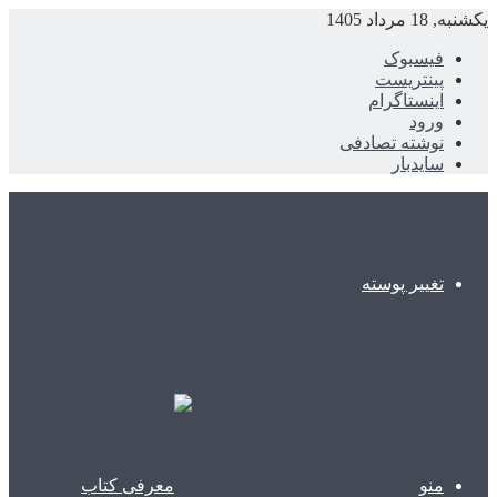
یکشنبه, 18 مرداد 1405
فیسبوک
پینتریست
اینستاگرام
ورود
نوشته تصادفی
سایدبار
تغییر پوسته
منو