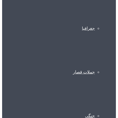
جغرافیا
جملات قصار
جنگی