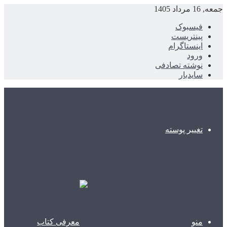
جمعه, 16 مرداد 1405
فیسبوک
پینتریست
اینستاگرام
ورود
نوشته تصادفی
سایدبار
تغییر پوسته
منو