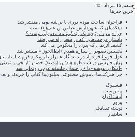
جمعه, 16 مرداد 1405
آخرین خبرها
فراخوان ساخت مودم نوری با تراشه بومی منتشر شد
دهکده‌ای که شهردارش عباس بن علی(ع) است
چرا «بمب انرژی» یک زندگی‌نامه معمولی نیست؟
داستان درخت‌هایی که در شهر راه می‌رفتند
کشف آنزیمی که پیری را معکوس می کند
نخستین تصویر از ستاره همدم «ابط‌الجوزا» منتشر شد
غزل فروغ فرخزاد در دانشگاه شیراز با رویکرد فرم‌شناسانه با
زبان فارسی در شبه‌قاره هند؛ روایت یک حضور تاریخی و تمدنی
«امکان اندیشه» با ۶ راهنمای فلسفه غرب رونمایی شد
چرا شرکت‌های هوش مصنوعی میلیون‌ها کتاب را خریدند و بعد ن
فیسبوک
پینتریست
اینستاگرام
ورود
نوشته تصادفی
سایدبار