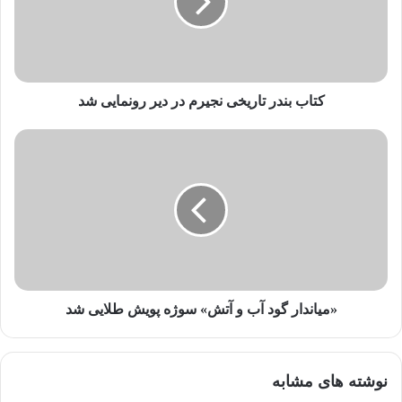
د
ر
ا
و
ا
ر
کتاب بندر تاریخی نجیرم در دیر رونمایی شد
د
ک
ن
ی
د
«میاندار گود آب و آتش» سوژه پویش طلایی شد
نوشته های مشابه