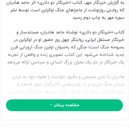
به گزارش خبرنگار مهر، کتاب «خبرنگار دو دلاری» اثر حامد هادیان
ب
که روایتی روزنوشت از ماجراهای جنگ اوکراین است توسط نشر
ه
ا
سوره مهر به چاپ دوم رسید.
ی
م
کتاب «خبرنگار دو دلاری» نوشته حامد هادیان، مستندساز و
ی
خبرنگار مستقل ایرانی، روایتگر چهل روز حضور او در اوکراین در
ل
بحبوحه جنگ است؛ جنگی که به‌عنوان اولین جنگ اروپایی قرن
جدید شناخته می‌شود. این کتاب تصویری زنده و واقعی از تجربه
یک خبرنگار در دل یک بحران بزرگ انسانی و سیاسی ارائه می‌دهد.
هادیان با نثری صمیمی و دقیق، خواننده را همراه خود به میان
میدان جنگ می‌برد و با روایت‌هایی تأثیرگذار، عمق فاجعه و
پیچیدگی‌های جنگ را از نزدیک نشان می‌دهد. «خبرنگار دو دلاری»
تنها داستان یک خبرنگار نیست، بلکه مستندی است از جنگ،
مشاهده بیشتر
انسانیت و مبارزه برای بیان حقیقت در شرایطی که هر لحظه
ممکن است جان انسان‌ها در خطر باشد.