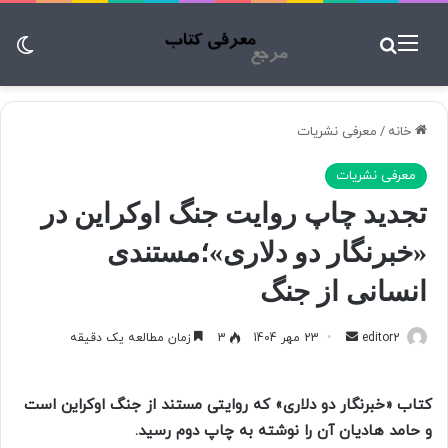
منو
جستجو برای
تغ
خانه
/
معرفی نشریات
معرفی نشریات
تجدید چاپ روایت جنگ اوکراین در
«خبرنگار دو دلاری»؛مستندی
انسانی از جنگ
editor2
ا
23 مهر 1404
3
زمان مطالعه یک دقیقه
ر
س
کتاب «خبرنگار دو دلاری» که روایتی مستند از جنگ اوکراین است
ا
و حامد هادیان آن را نوشته به چاپ دوم رسید.
ل