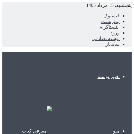
پنجشنبه, 15 مرداد 1405
فیسبوک
پینتریست
اینستاگرام
ورود
نوشته تصادفی
سایدبار
تغییر پوسته
منو