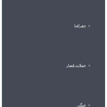
جغرافیا
جملات قصار
جنگی