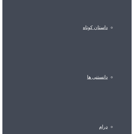
داستان کوتاه
دانستنی ها
درام