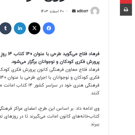
چاپ
editor2
ا
20 اسفند 1403
ر
فیسبوک
X
لینکداین
س
ا
ل
ب
فرهاد ف
ه
پرورش فکری کودکان و نوجوانان برگزار می‌شود.
ا
فرهاد فلاح معاون فرهنگی کانون پرورش فکری کودکان
ی
م
ی
فرهنگی هنری خود در سر
ل
کنند.
کتاب‌خانه‌های کانون امانت می‌گیرند تا در روزهای ت
ببرند.