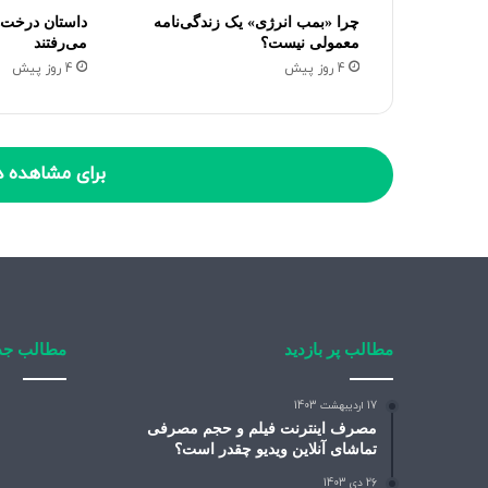
چرا «بمب انرژی» یک زندگی‌نامه
داستان درخت‌ه
معمولی نیست؟
می‌رفتند
4 روز پیش
4 روز پیش
برای مشاهده د
مطالب پر بازدید
مطالب جد
17 اردیبهشت 1403
مصرف اینترنت فیلم و حجم مصرفی
تماشای آنلاین ویدیو چقدر است؟
26 دی 1403