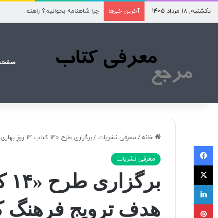
یکشنبه, 18 مرداد 1405
چرا شاهنامه بخوانیم؟ راهنمای خواندن
آخرین خبرها
صفحه
خانه
/
معرفی نشریات
/
برگزاری طرح «۱۴ کتاب ۱۴ روزِ بهاری» با هدف ترویج فرهنگ کتابخوانی
فیسبوک
معرفی نشریات
X
لینکداین
هدف ترویج فرهنگ کت
پینتریست