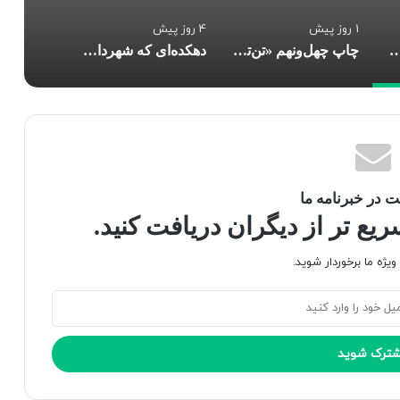
1 روز پیش
4 روز پیش
نای کاغذی»؛ روایت کودکانه‌ای از رنج جنگ، امید و صلح
چاپ چهل‌ونهم «تن‌تن و سندباد» از مرز ۲۰۰ هزار نسخه گذشت
دهکده‌ای که شهردارش عباس بن علی(ع) است
 در خبرنامه ما
ع تر از دیگران دریافت کنید.
یژه ما برخوردار شوید.