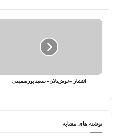
م
ی
ل
خ
و
د
ر
ا
و
ا
ر
د
انتشار «خوش‌دلان» سعید پورصمیمی
ک
ن
ی
د
نوشته های مشابه