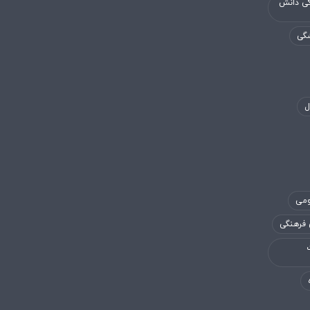
گی دانش
شگی
ل
ومی
 فرهنگی