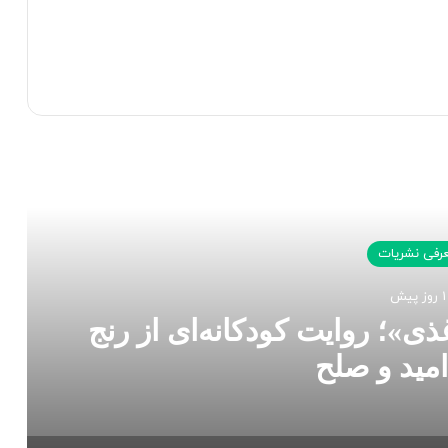
 را بخوانید
رفی نشریات
1 روز پیش
ذی»؛ روایت کودکانه‌ای از رنج
مید و صلح