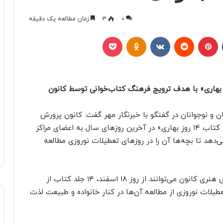
0
3
زمان مطالعه یک دقیقه
تامبلر
پینتریست
Reddit
VKontakte
Odnoklassniki
پاکت
لاح می‌گوید طرحی با عنوان «۱۴ کتاب ۱۴ روزِ بهاری» با هدف ترویج فرهنگ کتاب‌خوانی توسط کانون
 و نوجوانان در گفتگو با خبرنگار مهر گفت: کانون پرورش
فکری کودکان و نوجوانان با اجرای طرحی با عنوان «۱۴ کتاب ۱۴ روزِ بهاری» در آخرین روزهای سال به اعضای مراکز
اسر کشور ۱۴ کتاب امانت می‌دهد تا بچه‌ها آن را در روزهای تعطیلات نوروزی مطالعه
وی ادامه داد: بر اساس این طرح، اعضای مراکز فرهنگی هنری کانون می‌توانند از روز ۱۸ اسفند، ۱۴ جلد کتاب از
عطیلات نوروزی از مطالعه آن‌ها در کنار خانواده و طبیعت لذت