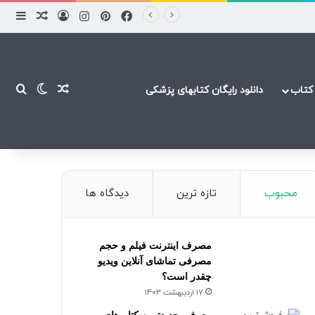
فیسبوک
پینتریست
اینستاگرام
ورود
ساید
نوشته ت
نوشته تصاد
تغییر پ
جست
کتاب
دانلود رایگان کتابهای پزشکی
محبوب
تازه ترین
دیدگاه ها
مصرف اینترنت فیلم و حجم
مصرفی تماشای آنلاین ویدیو
چقدر است؟
17 اردیبهشت 1403