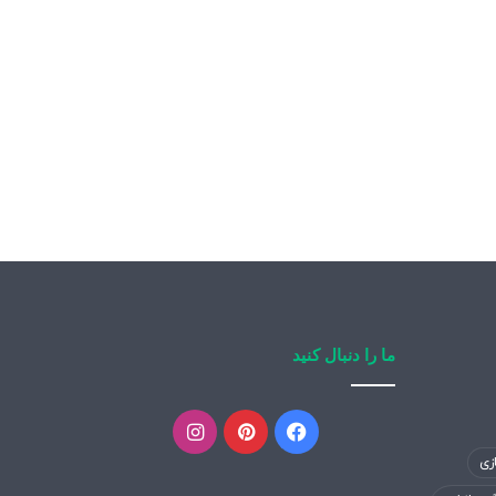
ما را دنبال کنید
فیسبوک
پینتریست
اینستاگرام
زی