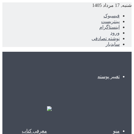
شنبه, 17 مرداد 1405
فیسبوک
پینتریست
اینستاگرام
ورود
نوشته تصادفی
سایدبار
تغییر پوسته
منو