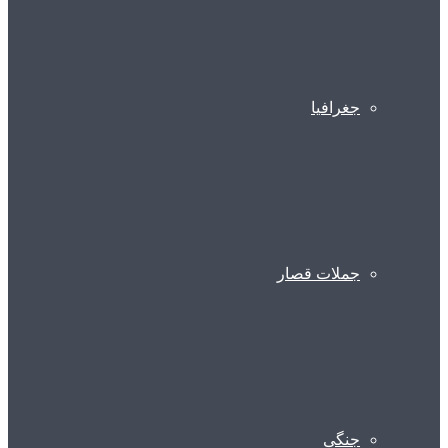
جغرافیا
جملات قصار
جنگی