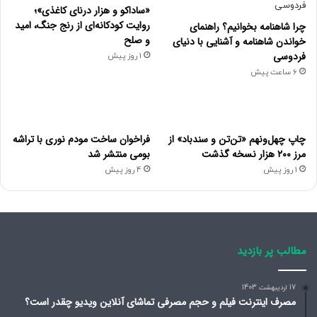
«ساداکو و هزار درنای کاغذی»؛
روایت کودکانه‌ای از رنج جنگ، امید
چرا شاهنامه بخوانیم؟ راهنمای
و صلح
خواندن شاهنامه و آشنایی با دنیای
فردوسی
1 روز پیش
6 ساعت پیش
چاپ چهل‌ونهم «تن‌تن و سندباد» از
فراخوان ساخت مودم نوری با تراشه
مرز ۲۰۰ هزار نسخه گذشت
بومی منتشر شد
1 روز پیش
4 روز پیش
مطالب پر بازدید
17 اردیبهشت 1403
مصرف اینترنت فیلم و حجم مصرفی تماشای آنلاین ویدیو چقدر است؟