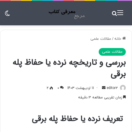
منو
جستجو برای
تغ
خانه
/
مقالات علمی
مقالات علمی
بررسی و تاریخچه نرده یا حفاظ پله
برقی
editor2
ا
11 اردیبهشت 1403
0
2
ر
زمان تقریبی مطالعه 3 دقیقه
س
ا
تعریف نرده یا حفاظ پله برقی
ل
ب
ه