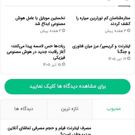
این حلقه معمولاً مشکلی ایجاد نمی کنند. و این بود قصه
آنچه در داخل این دستگیره ها قرار دارد . اکنون می توانید
ستاره‌شناسان کم نورترین سیاره را
نخستین موبایل با عامل هوش
وقتی دارید از پله برقی بالا می روید درموردش فکر کنید .
کشف کردند
مصنوعی ابداع شد
3 هفته پیش
4 هفته پیش
اینترنت و کریسپر/ مرز میان فناوری
ربات‌ها حس لامسه پیدا می‌کنند؛
و جنگ!
آغاز رقابت جدید در هوش مصنوعی
فیزیکی
17 تیر 1405
15 تیر 1405
برای مشاهده دیدگاه ها کلیک نمایید
محبوب
تازه ترین
دیدگاه ها
مصرف اینترنت فیلم و حجم مصرفی تماشای آنلاین
ویدیو چقدر است؟