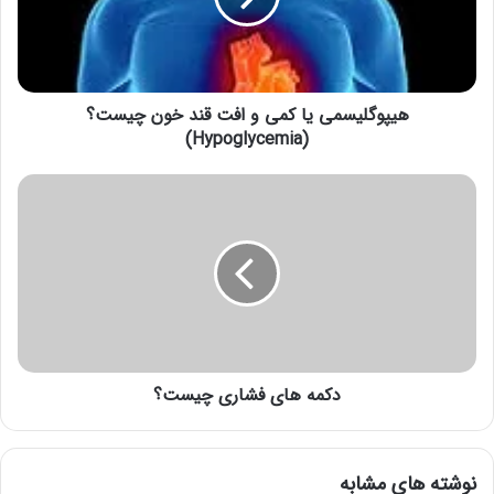
پلاستیک ، که در داخل آنها سیم های زیادی وجود دارد.
ر
دستگیره برای چک شدن ابعادش از یک دستگاه مکانیکی عبور
ا
می کند . حالا آنها سعی می کنند دو قسمت از دستگیره را به
و
ا
یکدیگر بجسبانند تا یک حلقه بی پایان لاستیکی را تولید
ر
هیپوگلیسمی یا کمی و افت قند خون چیست؟
کنند.
د
(Hypoglycemia)
ک
با استفاده از یک رولر، کارگر سیم ها و لایه های پلاستیکی را
ن
ی
به یکدیگر می چسباند. در این قسمت برای بهتر چسبیدن از
د
هوای داغ استفاده می شود. برای هرچه بیشتر صاف شدن
این پلاستیک ها بایستی آنها را ذوب کرد. کارگر مقداری
اورتان ترموپلاستیک استفاده می کند و سپس با استفاده از
حرارت تکه ها را به یکدیگر ی چسباند. سپس به وسیله الکل
آن بخش را کاملاً تمیز می کند . سپس برای ۱ یا ۲ دقیقه آن
قسمت را حرارت می دهد . قسمت های گفته شده یه یکدیگر
دکمه های فشاری چیست؟
می پیوندند و سپس برای استحکام پیدا کردن سرد می شوند
همانطور که می بینید . هیچ نشانی از قطعه قطعه بودن و
خط بر روی دستگیره مشاهده نمی شود .
نوشته های مشابه