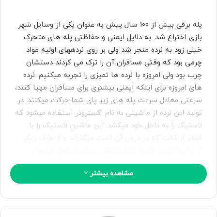
ا
ی
پله برقی بیش از ۱۰۰ سال پیش به عنوان یکی از وسایل شهر
م
بازی اختراع شد. به دلایل ایمنی و حفاظتی پله های متحرک
ی
خیلی زود به نرده منجر شد ولی بر روی نردههای اولیه مواد
ل
چرمی بود که وقتی مسافران آن را ترک می کردند دستشان
چرب بود ولی امروزه با نرده ها تمیزی را تجربه میکنیم. نرده
های امروزه برای اینکه ایمنی بیشتری برای مسافران مهیا کنند،
سرعتی معادل سرعت پله های زیر پای شما حرکت میکنند. در
تولید این نرده از ماشینی به نام اکسترودر استفاده میشود که
لاستیک را به داخل خود میکشد. این ماشین لاستیک را با
فشار از قالب که در درون آن است میگذراند و از طرف دیگر
آن را به صورت نرم و صاف و پهن بیرون میدهد. نوارهای
لاستیکی با پهن ۱۰-۱۵ سانتی متر از روی یک رول رد شده و
مشاهده بیشتر
وارد وان آب میشود تا سرد گردد زیرا حرارت دستگاه اکسترودر
کپی لینک
میتواند ساختار مولکولهای لاستیک را تغییر دهد. حال
نوارهای لاستیک دور یک رول کننده حرکت می کند تا با
سیسم مکانیکی اندازه گیری شود. یک شاخص کوچک بر روی