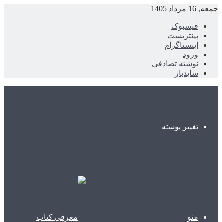
جمعه, 16 مرداد 1405
فیسبوک
پینتریست
اینستاگرام
ورود
نوشته تصادفی
سایدبار
تغییر پوسته
منو