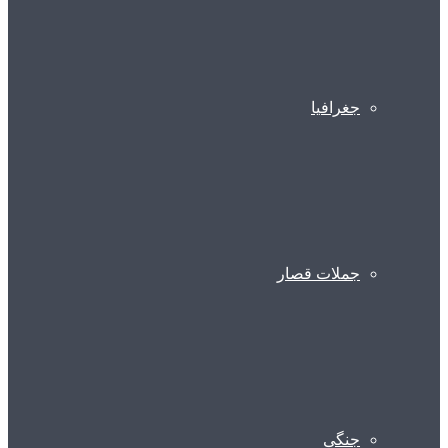
جغرافیا
جملات قصار
جنگی