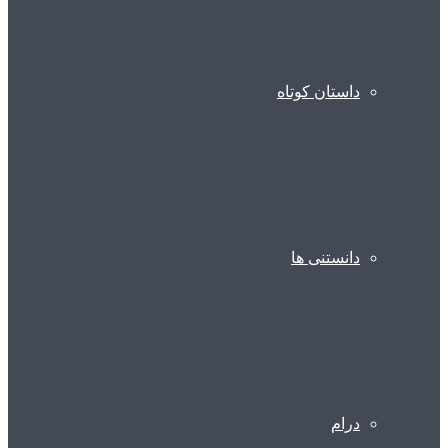
داستان کوتاه
دانستنی ها
درام