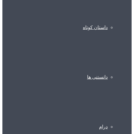
داستان کوتاه
دانستنی ها
درام