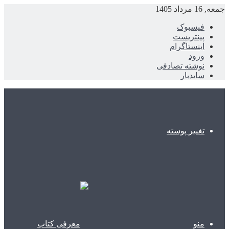
جمعه, 16 مرداد 1405
فیسبوک
پینتریست
اینستاگرام
ورود
نوشته تصادفی
سایدبار
تغییر پوسته
منو