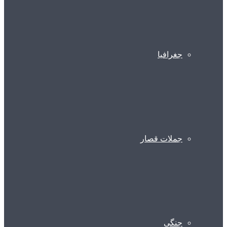
جغرافیا
جملات قصار
جنگی