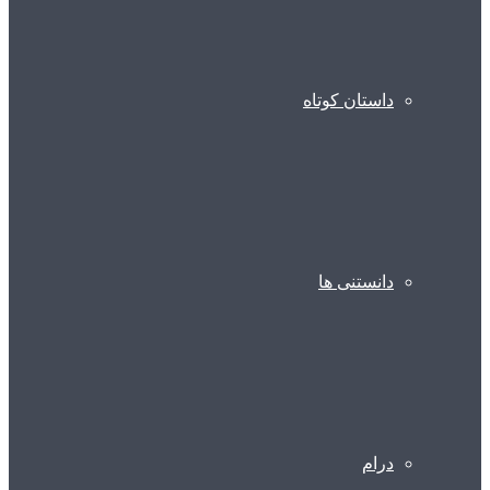
داستان کوتاه
دانستنی ها
درام