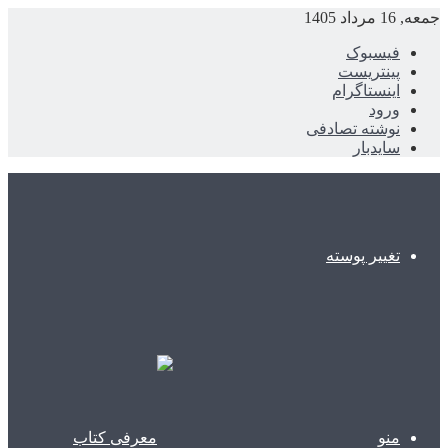
جمعه, 16 مرداد 1405
فیسبوک
پینتریست
اینستاگرام
ورود
نوشته تصادفی
سایدبار
تغییر پوسته
منو