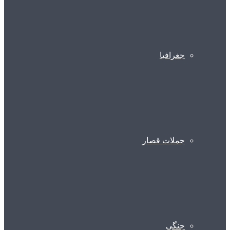
جغرافیا
جملات قصار
جنگی