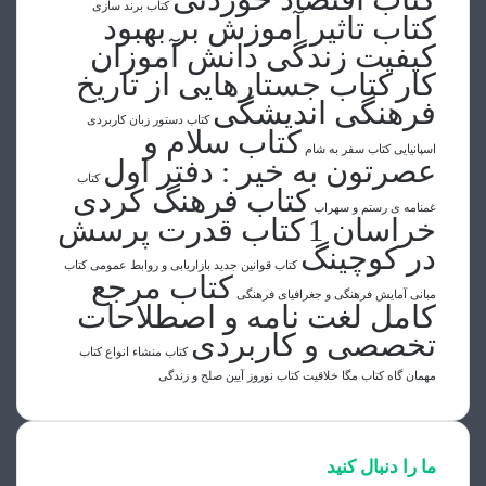
کتاب برند سازی
کتاب تاثیر آموزش بر بهبود
کیفیت زندگی دانش آموزان
کار
کتاب جستارهایی از تاریخ
فرهنگی اندیشگی
کتاب دستور زبان کاربردی
کتاب سلام و
اسپانیایی
کتاب سفر به شام
عصرتون به خیر : دفتر اول
کتاب
کتاب فرهنگ کردی
غمنامه ی رستم و سهراب
خراسان 1
کتاب قدرت پرسش
در کوچینگ
کتاب قوانین جدید بازاریابی و روابط عمومی
کتاب
کتاب مرجع
مبانی آمایش فرهنگی و جغرافیای فرهنگی
کامل لغت نامه و اصطلاحات
تخصصی و کاربردی
کتاب منشاء انواع
کتاب
مهمان گاه
کتاب مگا خلاقیت
کتاب نوروز آیین صلح و زندگی
ما را دنبال کنید