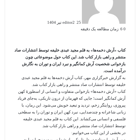
ا
ل
ب
25 تیر 1404
editor2
ه
0
6
زمان مطالعه یک دقیقه
ا
ی
م
ی
کتاب «آرش دخمه‌ها» به قلم مجید عبدی خلیفه توسط انتشارات صاد
ل
منتشر و راهی بازار کتاب شد. این کتاب حول موضوعاتی چون
بازخوانی شخصیت آرش کمانگیر و نبرد ایران و توران به نگارش
درآمده است.
به گزارش خبرگزاری مهر، کتاب آرش دخمه‌ها به قلم مجید عبدی
خلیفه توسط انتشارات صاد منتشر و راهی بازار کتاب شد.
کتاب «آرش دخمه‌ها» بازخوانی متفاوت و انسانی از اسطورۀ کهن
آرش کمانگیر است؛ جایی که قهرمان از درون تاریکی، به‌جای فریاد
پیروزی، روایتگر زخم، تردید و تبعید خویش می‌شود. این رمان، با
زبانی شاعرانه و چندصدایی، نبرد کهن ایران و توران را به سطحی
فلسفی و انسانی می‌کشاند. این کتاب به قلم مجید عبدی خلیفه
توسط انتشارات صاد منتشر و راهی بازار کتاب شد.
در بخشی از این کتاب می‌خوانیم:
من، آرش، ایستاده در دل تاریکی، از شما می‌پرسم: چرا مرا به