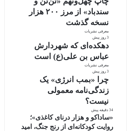
چاپ چهل‌ونهم «تن‌تن و
سندباد» از مرز ۲۰۰ هزار
نسخه گذشت
معرفی نشریات
3 روز پیش
دهکده‌ای که شهردارش
عباس بن علی(ع) است
معرفی نشریات
3 روز پیش
چرا «بمب انرژی» یک
زندگی‌نامه معمولی
نیست؟
34 دقیقه پیش
«ساداکو و هزار درنای کاغذی»؛
روایت کودکانه‌ای از رنج جنگ، امید