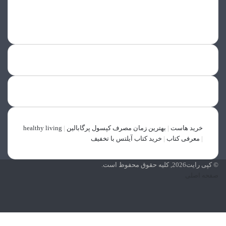
فیسبوک
پینتریست
اینستاگرام
خرید هاست
|
بهترین زمان مصرف کپسول پرگابالین
|
healthy living
|
معرفی کتاب
|
خرید کتاب آیلتس با تخفیف
© کپی رایت2026, کلیه حقوق محفوظ است.
صفحه اصلی
فیسبوک
پینتریست
اینستاگرام
X
وایبر
واتس
تلگرام
فیسبوک