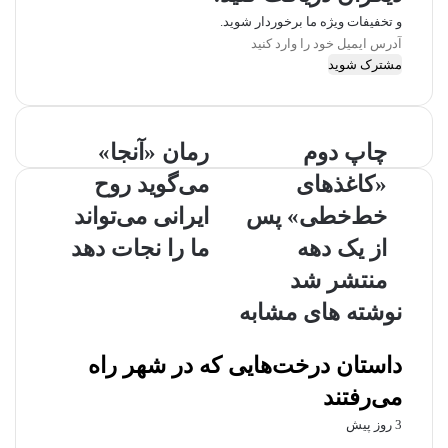
و تخفیفات ویژه ما برخوردار شوید.
آ
د
ر
س
ا
چاپ دوم
رمان «آنجا»
ی
م
«کاغذهای
می‌گوید روح
ی
ل
خط‌خطی» پس
ایرانی می‌تواند
خ
از یک دهه
ما را نجات دهد
و
د
منتشر شد
ر
نوشته های مشابه
ا
و
ا
داستان درخت‌هایی که در شهر راه
ر
می‌رفتند
د
ک
3 روز پیش
ن