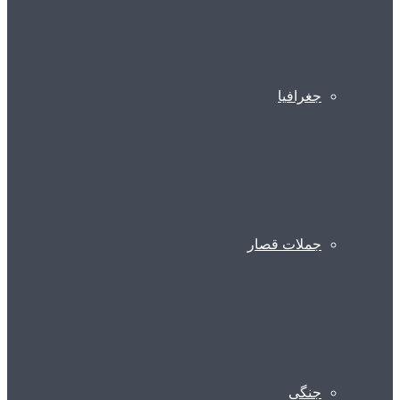
جغرافیا
جملات قصار
جنگی