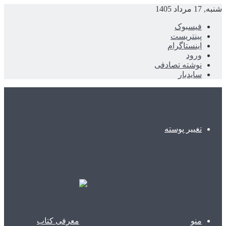
شنبه, 17 مرداد 1405
فیسبوک
پینتریست
اینستاگرام
ورود
نوشته تصادفی
سایدبار
تغییر پوسته
منو