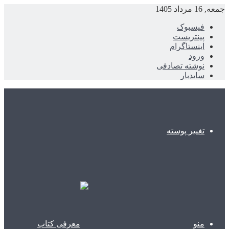
جمعه, 16 مرداد 1405
فیسبوک
پینتریست
اینستاگرام
ورود
نوشته تصادفی
سایدبار
تغییر پوسته
منو