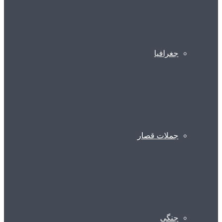
جغرافیا
جملات قصار
جنگی