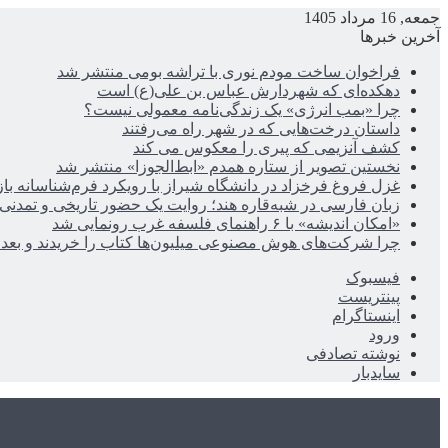
جمعه, 16 مرداد 1405
آخرین خبرها
فراخوان ساخت مودم نوری با تراشه بومی منتشر شد
دهکده‌ای که شهردارش عباس بن علی(ع) است
چرا «بمب انرژی» یک زندگی‌نامه معمولی نیست؟
داستان درخت‌هایی که در شهر راه می‌رفتند
کشف آنزیمی که پیری را معکوس می کند
نخستین تصویر از ستاره همدم «ابط‌الجوزا» منتشر شد
غزل فروغ فرخزاد در دانشگاه شیراز با رویکرد فرم‌شناسانه با
زبان فارسی در شبه‌قاره هند؛ روایت یک حضور تاریخی و تمدنی
«امکان اندیشه» با ۶ راهنمای فلسفه غرب رونمایی شد
چرا شرکت‌های هوش مصنوعی میلیون‌ها کتاب را خریدند و بعد ن
فیسبوک
پینتریست
اینستاگرام
ورود
نوشته تصادفی
سایدبار