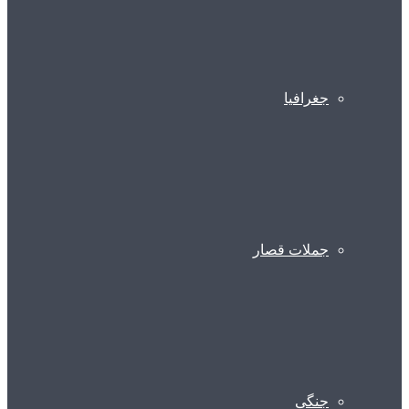
جغرافیا
جملات قصار
جنگی