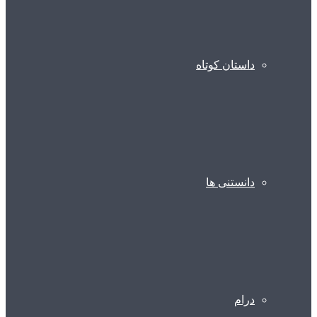
داستان کوتاه
دانستنی ها
درام