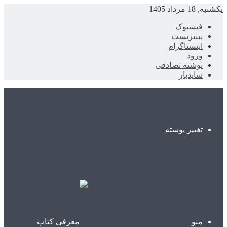
یکشنبه, 18 مرداد 1405
فیسبوک
پینتریست
اینستاگرام
ورود
نوشته تصادفی
سایدبار
تغییر پوسته
منو