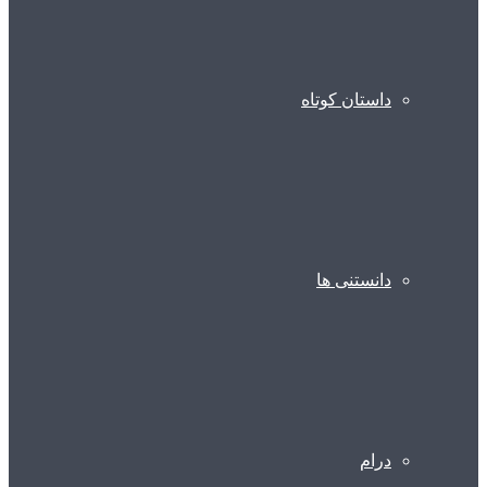
داستان کوتاه
دانستنی ها
درام