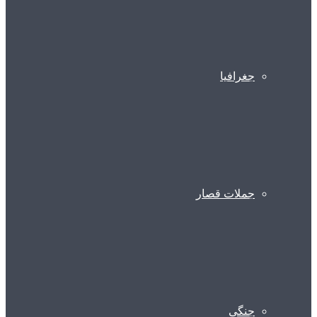
جغرافیا
جملات قصار
جنگی