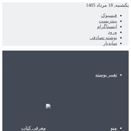
یکشنبه, 18 مرداد 1405
فیسبوک
پینتریست
اینستاگرام
ورود
نوشته تصادفی
سایدبار
تغییر پوسته
منو