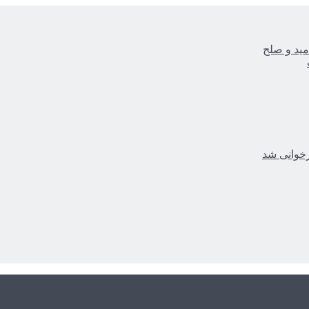
مید و صلح
زخوانی شد