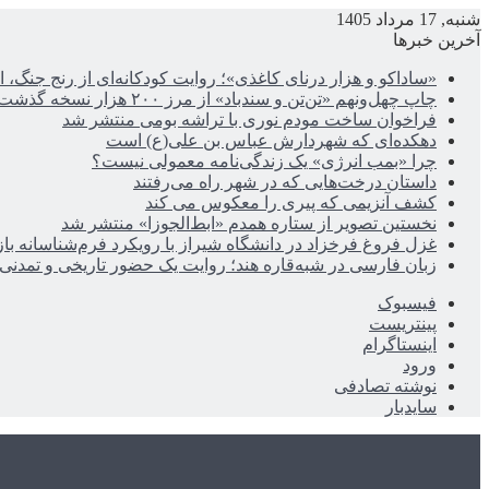
شنبه, 17 مرداد 1405
آخرین خبرها
«ساداکو و هزار درنای کاغذی»؛ روایت کودکانه‌ای از رنج جنگ، ا
چاپ چهل‌ونهم «تن‌تن و سندباد» از مرز ۲۰۰ هزار نسخه گذشت
فراخوان ساخت مودم نوری با تراشه بومی منتشر شد
دهکده‌ای که شهردارش عباس بن علی(ع) است
چرا «بمب انرژی» یک زندگی‌نامه معمولی نیست؟
داستان درخت‌هایی که در شهر راه می‌رفتند
کشف آنزیمی که پیری را معکوس می کند
نخستین تصویر از ستاره همدم «ابط‌الجوزا» منتشر شد
غزل فروغ فرخزاد در دانشگاه شیراز با رویکرد فرم‌شناسانه با
زبان فارسی در شبه‌قاره هند؛ روایت یک حضور تاریخی و تمدنی
فیسبوک
پینتریست
اینستاگرام
ورود
نوشته تصادفی
سایدبار