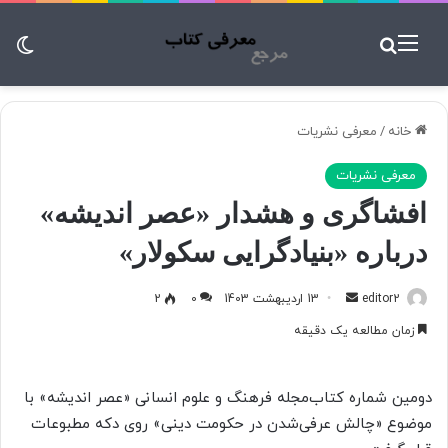
منو
جستجو برای
تغ
خانه
/
معرفی نشریات
معرفی نشریات
افشاگری و هشدار «عصر اندیشه»
درباره «بنیادگرایی سکولار»
editor2
ا
13 اردیبهشت 1403
0
2
ر
زمان مطالعه یک دقیقه
س
ا
ل
دومین شماره کتاب‌مجله فرهنگ و علوم انسانی «عصر اندیشه» با
ب
موضوع «چالش عرفی‌شدن در حکومت دینی‌» روی دکه مطبوعات
ه