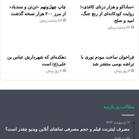
«ساداکو و هزار درنای کاغذی»؛
چاپ چهل‌ونهم «تن‌تن و سندباد»
روایت کودکانه‌ای از رنج جنگ،
از مرز ۲۰۰ هزار نسخه گذشت
امید و صلح
23 ساعت پیش
23 ساعت پیش
فراخوان ساخت مودم نوری با
دهکده‌ای که شهردارش عباس بن
تراشه بومی منتشر شد
علی(ع) است
4 روز پیش
4 روز پیش
مطالب پر بازدید
17 اردیبهشت 1403
مصرف اینترنت فیلم و حجم مصرفی تماشای آنلاین ویدیو چقدر است؟
26 دی 1403