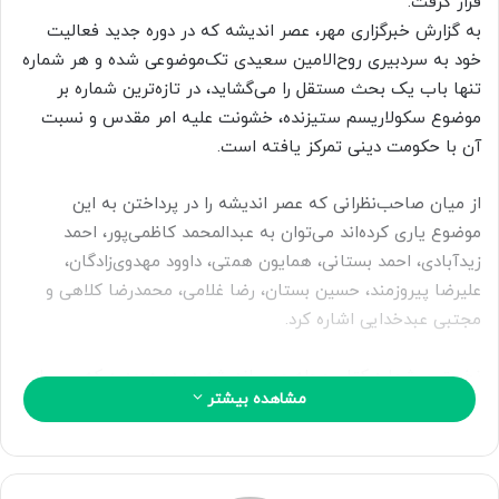
قرار گرفت.
ا
به گزارش خبرگزاری مهر، عصر اندیشه که در دوره جدید فعالیت
ی
خود به سردبیری روح‌الامین سعیدی تک‌موضوعی شده و هر شماره
م
تنها باب یک بحث مستقل را می‌گشاید، در تازه‌ترین شماره بر
ی
موضوع سکولاریسم ستیزنده، خشونت علیه امر مقدس و نسبت
ل
آن با حکومت دینی تمرکز یافته است.
از میان صاحب‌نظرانی که عصر اندیشه را در پرداختن به این
موضوع یاری کرده‌اند می‌توان به عبدالمحمد کاظمی‌پور، احمد
زیدآبادی، احمد بستانی، همایون همتی، داوود مهدوی‌زادگان،
علیرضا پیروزمند، حسین بستان، رضا غلامی، محمدرضا کلاهی و
مجتبی عبدخدایی اشاره کرد.
نخستین شماره کتاب‌مجله عصر اندیشه در دوره جدید که پس از
مشاهده بیشتر
یک دوره وقفه بعد از انتشار ۲۹ شماره، تیر ماه امسال با ساختار و
شمایلی متفاوت در ۲۸۸ صفحه منتشر شد، با عنوان «شورش
ناموجودها» به کالبدشکافی و تحلیل آشوب‌های خیابانی پاییز
۱۴۰۱
اختصاص داشت و اکنون شماره دوم آن در ۲۶۴ صفحه در