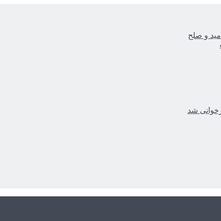
مید و صلح
زخوانی شد