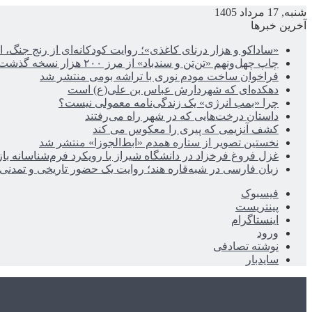
شنبه, 17 مرداد 1405
آخرین خبرها
«ساداکو و هزار درنای کاغذی»؛ روایت کودکانه‌ای از رنج جنگ، ا
چاپ چهل‌ونهم «تن‌تن و سندباد» از مرز ۲۰۰ هزار نسخه گذشت
فراخوان ساخت مودم نوری با تراشه بومی منتشر شد
دهکده‌ای که شهردارش عباس بن علی(ع) است
چرا «بمب انرژی» یک زندگی‌نامه معمولی نیست؟
داستان درخت‌هایی که در شهر راه می‌رفتند
کشف آنزیمی که پیری را معکوس می کند
نخستین تصویر از ستاره همدم «ابط‌الجوزا» منتشر شد
غزل فروغ فرخزاد در دانشگاه شیراز با رویکرد فرم‌شناسانه با
زبان فارسی در شبه‌قاره هند؛ روایت یک حضور تاریخی و تمدنی
فیسبوک
پینتریست
اینستاگرام
ورود
نوشته تصادفی
سایدبار