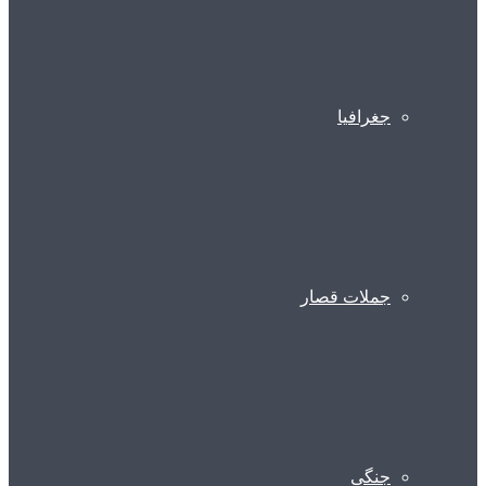
جغرافیا
جملات قصار
جنگی