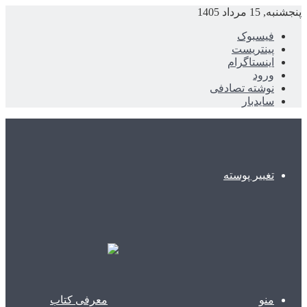
پنجشنبه, 15 مرداد 1405
فیسبوک
پینتریست
اینستاگرام
ورود
نوشته تصادفی
سایدبار
تغییر پوسته
منو