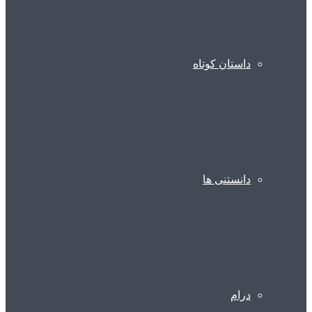
داستان کوتاه
دانستنی ها
درام