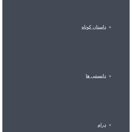
داستان کوتاه
دانستنی ها
درام