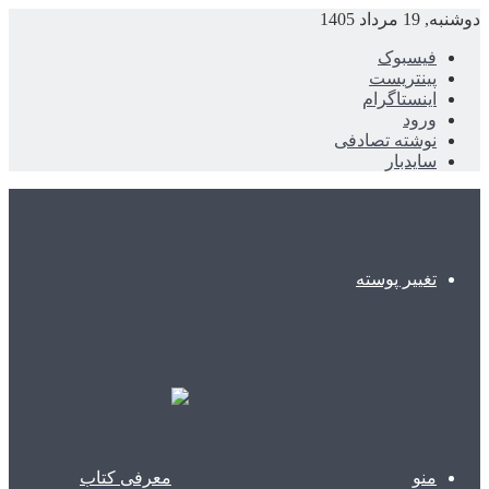
دوشنبه, 19 مرداد 1405
فیسبوک
پینتریست
اینستاگرام
ورود
نوشته تصادفی
سایدبار
تغییر پوسته
منو