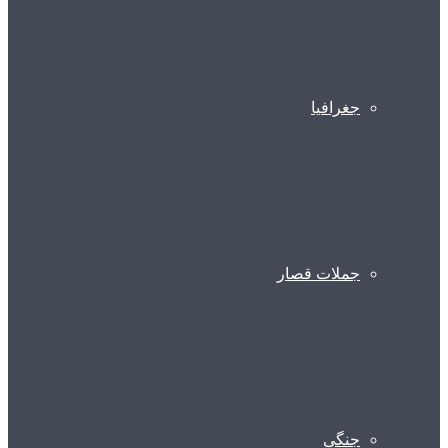
جغرافیا
جملات قصار
جنگی