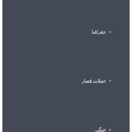
جغرافیا
جملات قصار
جنگی