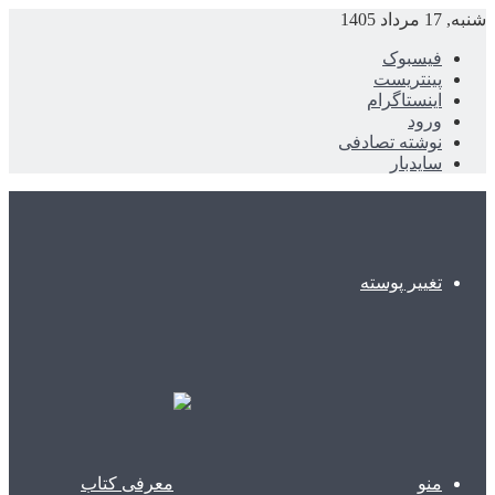
شنبه, 17 مرداد 1405
فیسبوک
پینتریست
اینستاگرام
ورود
نوشته تصادفی
سایدبار
تغییر پوسته
منو