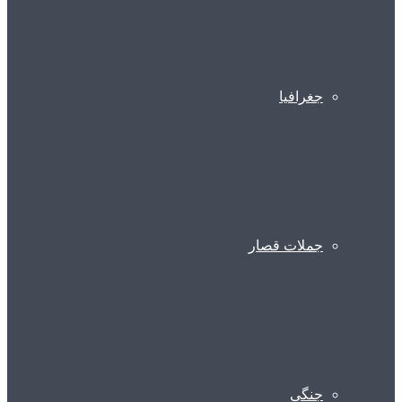
جغرافیا
جملات قصار
جنگی