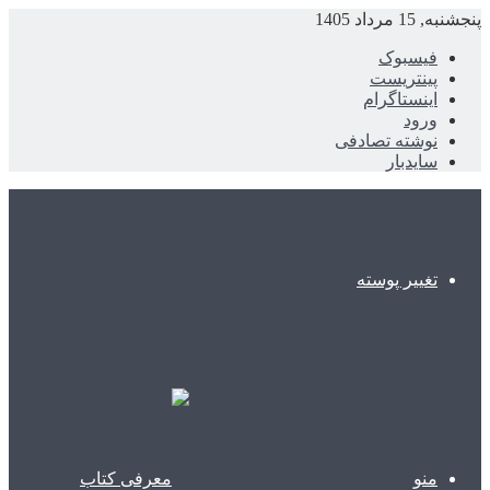
پنجشنبه, 15 مرداد 1405
فیسبوک
پینتریست
اینستاگرام
ورود
نوشته تصادفی
سایدبار
تغییر پوسته
منو