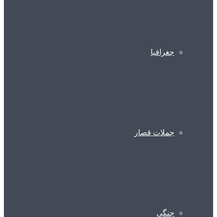
جغرافیا
جملات قصار
جنگی