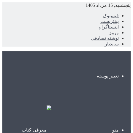
پنجشنبه, 15 مرداد 1405
فیسبوک
پینتریست
اینستاگرام
ورود
نوشته تصادفی
سایدبار
تغییر پوسته
منو