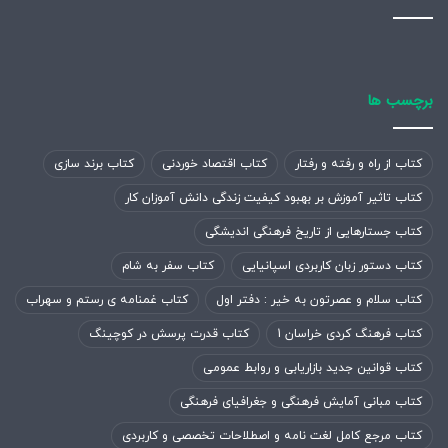
جدول نشان می‌دهد، بیشترین دریافت تمام‌متن پارسا برای رشتة
روان‌شناسی بوده است و رشته‌های مدیریت، علوم تربیتی، حقوق،
و الهیات و معارف اسلامی نیز در جایگاه‌های دوم تا پنجم هستند.
برچسب ها
شمار
شمار
دریافت
دریافت
کتاب از راه و رفته و رفتار
کتاب اقتصاد خوردنی
کتاب برند سازی
رتبه
رشته
رتبه
رشته
(با
(با
کتاب تاثیر آموزش بر بهبود کیفیت زندگی دانش آموزان کار
تکرار)
تکرار)
کتاب جستارهایی از تاریخ فرهنگی اندیشگی
۱
روان‌شناسی
۹۱.۸۹۸
۱۱
جغرافیا
۱۶.۳۶۹
کتاب دستور زبان کاربردی اسپانیایی
کتاب سفر به شام
۲
حقوق
۵۸.۰۹۶
۱۲
علوم اجتماعی
۱۵.۷۶۷
کتاب سلام و عصرتون به خیر : دفتر اول
کتاب غمنامه ی رستم و سهراب
کتاب فرهنگ کردی خراسان 1
کتاب قدرت پرسش در کوچینگ
۳
مدیریت
۵۶.۸۷۱
۱۳
مهندسی برق
۱۵.۶۵۵
کتاب قوانین جدید بازاریابی و روابط عمومی
زبان و ادبیات
۴
علوم تربیتی
۵۴.۴۹۳
۱۴
۱۵.۳۷۵
کتاب مبانی آمایش فرهنگی و جغرافیای فرهنگی
خارجی
کتاب مرجع کامل لغت نامه و اصطلاحات تخصصی و کاربردی
الهیات و