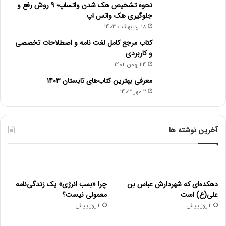
نحوه تشخیص هک شدن واتساپ؛ 9 روش رفع و
شمار دریافت تمام‌متن پارساهای ۱۰ مؤسسة نخست در جدول زیر
جلوگیری هک واتس اپ
آمده است.
18 اردیبهشت 1403
کتاب مرجع کامل لغت نامه و اصطلاحات تخصصی
شمار
و کاربردی
شمار
شمار
دریافت
درصد
24 بهمن 1402
نام
نام
پارسا
پارس
رتبه
رتبه
معرفی بهترین کتاب‌های تابستان ۱۴۰۳
مؤسسه
مؤسسه
(با
دریافت
2 مهر 1403
در گنج
در گ
تکرار)
دانشگاه
آخرین نوشته ها
آزاد
دانشگاه
اسلامی
.۲۶۴
۶
۲۶.۰۷
۱۸.۹۶۰
۷۲.۷۱۲
۱
تهران
واحد
تهران
دهکده‌ای که شهردارش عباس بن
چرا «بمب انرژی» یک زندگی‌نامه
مرکزی
علی(ع) است
معمولی نیست؟
2 روز پیش
2 روز پیش
دانشگاه
دانشگاه
۲
علامه
۲۴.۲۶۹
۱۲.۴۴۵
۵۱.۲۷
۷
شهید
.۳۵۵