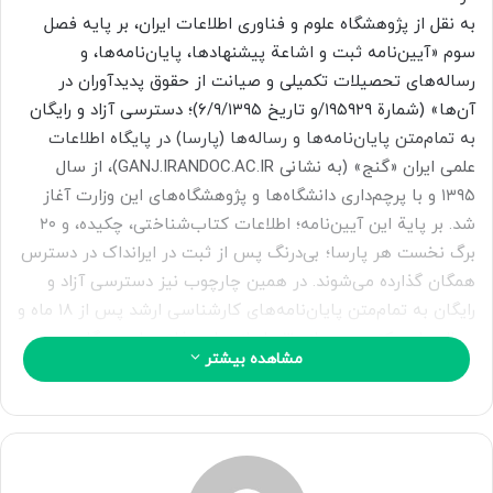
ا
به نقل از پژوهشگاه علوم و فناوری اطلاعات ایران، بر پایه فصل
ی
سوم «آیین‌نامه ثبت و اشاعة پیشنهادها، پایان‌نامه‌ها، و
م
رساله‌های تحصیلات تکمیلی و صیانت از حقوق پدیدآوران در
ی
آن‌ها» (شمارة ۱۹۵۹۲۹/و تاریخ ۶/۹/۱۳۹۵)؛ دسترسی آزاد و رایگان
ل
به تمام‌متن پایان‌نامه‌ها و رساله‌ها (پارسا) در پایگاه اطلاعات
علمی ایران «گنج» (به نشانی GANJ.IRANDOC.AC.IR)، از سال
۱۳۹۵ و با پرچم‌داری دانشگاه‌ها و پژوهشگاه‌های این وزارت آغاز
شد. بر پایة این آیین‌نامه؛ اطلاعات کتاب‌شناختی، چکیده، و ۲۰
برگ نخست هر پارسا؛ بی‌درنگ پس از ثبت در ایرانداک در دسترس
همگان گذارده می‌شوند. در همین چارچوب نیز دسترسی آزاد و
رایگان به تمام‌متن پایان‌نامه‌های کارشناسی ارشد پس از ۱۸ ماه و
رساله‌های دکتری پس از ۳۰ ماه از زمان دفاع، برای همگان در
مشاهده بیشتر
«گنج» فراهم شد. کاربران می‌توانند در هر هفت روز، ‌ تمام‌متن
پنج پارسا را دریافت (دانلود/مشاهده) کنند.
بر این پایه، در سال تحصیلی ۱۴۰۳-۱۴۰۴، دسترسی رایگان به
تمام‌متن ۷۷۹.۷۳۳ پایان‌نامة کارشناسی ارشد و ۹۵.۸۶۵ رسالة