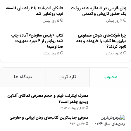
درصد
درص
رتبه
گروه
رتبه
گروه
زبان فارسی در شبه‌قاره هند؛ روایت
«امکان اندیشه» با ۶ راهنمای فلسفه
نسبی
نس
(بدون
(بدون
یک حضور تاریخی و تمدنی
غرب رونمایی شد
تکرار)
تکرار)
4 روز پیش
5 روز پیش
علوم
علوم
چرا شرکت‌های هوش مصنوعی
کتاب «رئیس سازمان» آماده چاپ
۱.۸
۶.۶۶۹
۵
۵۴.۹۱
۲۰۳.۱۳۸
۱
انسانی
پزشکی
میلیون‌ها کتاب را خریدند و بعد
شد؛ روایتی از ۴ دوره مدیریت
نابود کردند؟
صداوسیما
علوم
5 روز پیش
5 روز پیش
۲
۳۴.۷۸۳
۹.۴
۶
هنر
۳۰.۸۲۴
.۳۳
پایه
فنی و
۳
۶۸.۱۱۰
۱۸.۴۱
۷
دامپزشکی
۳.۰۲۷
۰.۸
محبوب
تازه ترین
دیدگاه ها
مهندسی
۴
کشاورزی
۲۳.۲۹۵
۶.۳
همه
۳۶۹.۹۳۶
۱۰۰
مصرف اینترنت فیلم و حجم مصرفی تماشای آنلاین
ویدیو چقدر است؟
کاربران در سال تحصیلی ۱۴۰۳-۱۴۰۴، تمام‌متن پارساهای ۶۶۰
17 اردیبهشت 1403
مؤسسه را دریافت کرده که بیشترین آن‌ها از دانشگاه تهران
معرفی جدیدترین کتاب‌های رمان ایرانی و خارجی
بوده‌اند. دانشگاه‌های علامة طباطبائی، تربیت مدرس، فردوسی
26 دی 1403
مشهد و دانشگاه تبریز نیز در جایگاه‌های دوم تا پنجم هستند.