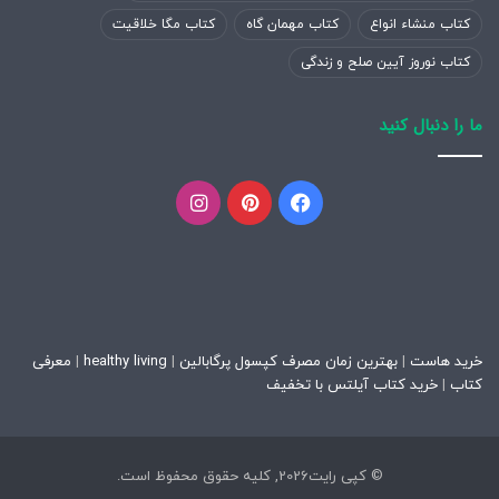
مهندسی
۵
معارف
۴۳.۷۹۶
۱۵
۱۴.۹۴۱
کتاب منشاء انواع
کتاب مهمان گاه
کتاب مگا خلاقیت
مکانیک
اسلامی
کتاب نوروز آیین صلح و زندگی
۶
معماری
۳۰.۵۴۷
۱۶
شیمی
۱۴.۵۴۲
ما را دنبال کنید
هنرهای
مهندسی
تجسمی
۱۲.۶۲۲
۱۷
۲۵.۲۷۹
۷
فیسبوک
پینتریست
اینستاگرام
عمران
(هنرهای
تصویری)
مهندسی
۸
۲۴.۶۰۰
۱۸
تاریخ
۱۱.۷۴۹
کشاورزی
تربیت بدنی و
۹
خرید هاست
|
۲۱.۱۹۵
۱۹
بهترین زمان مصرف کپسول پرگابالین
|
حسابداری
healthy living
|
۱۱.۴۷۱
معرفی
علوم ورزشی
کتاب
|
خرید کتاب آیلتس با تخفیف
زبان و
۱۰
ادبیات
۱۸.۰۴۷
۲۰
پژوهش هنر
۱۰.۸۹۵
© کپی رایت2026, کلیه حقوق محفوظ است.
فارسی