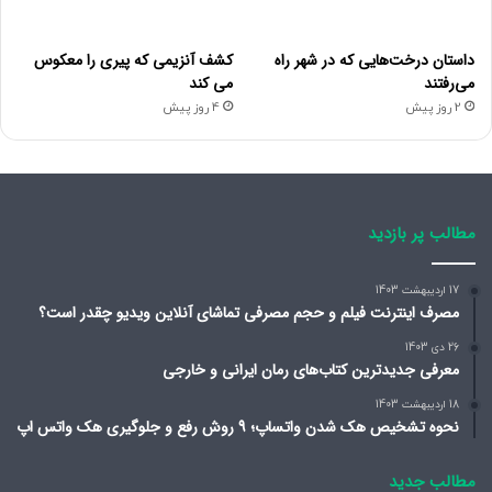
طباطبائی
بهشتی
داستان درخت‌هایی که در شهر راه
کشف آنزیمی که پیری را معکوس
دانشگاه
می‌رفتند
می کند
دانشگاه
پیام
2 روز پیش
4 روز پیش
۳
تربیت
۳۶.۷۷۱
۱۱.۲۷۷
۳۰.۶۶
۸
نور
.۶۶۰
مدرس
استان
تهران
دانشگاه
مطالب پر بازدید
دانشگاه
۴
فردوسی
۳۰.۲۲۱
۱۰.۹۰۵
۳۶.۰۸
۹
.۸۲۴
گیلان
مشهد
17 اردیبهشت 1403
مصرف اینترنت فیلم و حجم مصرفی تماشای آنلاین ویدیو چقدر است؟
دانشگاه
دانشگاه
26 دی 1403
۵
۲۸.۷۹۴
۹.۶۵۲
۳۳.۵۲
۱۰
الزهرا
.۷۱۶
تبریز
معرفی جدیدترین کتاب‌های رمان ایرانی و خارجی
(س)
18 اردیبهشت 1403
نحوه تشخیص هک شدن واتساپ؛ 9 روش رفع و جلوگیری هک واتس اپ
شمار دریافت تمام‌متن پارساها برای ۲۰ رشتة نخست در سال
تحصیلی ۱۴۰۳-۱۴۰۴ در جدول زیر آمده است. همان ‌گونه که این
مطالب جدید