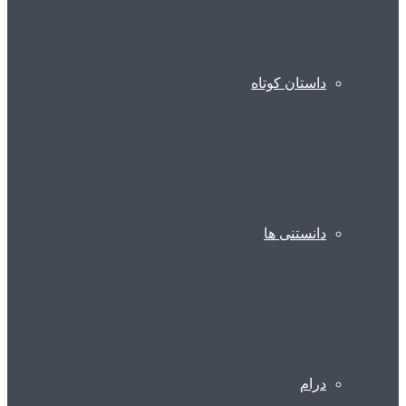
داستان کوتاه
دانستنی ها
درام