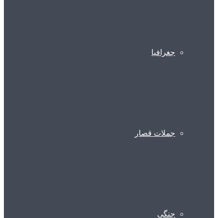
جغرافیا
جملات قصار
جنگی