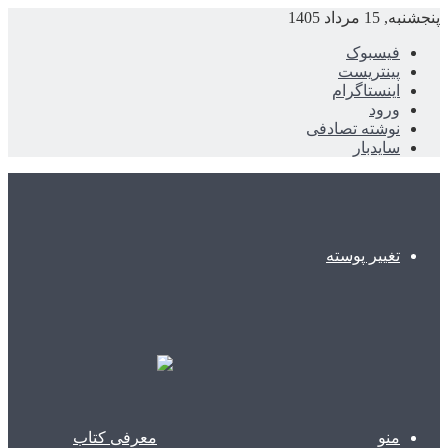
پنجشنبه, 15 مرداد 1405
فیسبوک
پینتریست
اینستاگرام
ورود
نوشته تصادفی
سایدبار
تغییر پوسته
منو