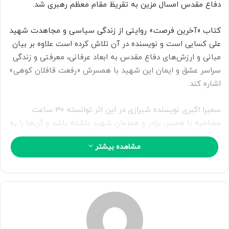
ی
دفاع مقدس امسال مزین به تقریظ مقام معظم رهبری شد.
م
ی
کتاب «آخرین فرصت» روایتی از زندگی سیاسی و مجاهدت شهید
ل
علی کسایی است و نویسنده در آن تلاش کرده است علاوه بر بیان
مبانی و ارزش‌های دفاع مقدس به ابعاد عرفانی، معرفتی و زندگی
سراسر عشق و ایمان این شهید با همسرش «رفعت قافلان کوهی»
اشاره کند.
سمیرا اکبری نویسنده شیرازی در این اثر توانسته ۳۰ ساعت
مصاحبه با همسر، برادر و همزمان شهید داشته باشد و آن‌ها را به
صورت یک روایت مناسب به نگارش درآورد.
مشاهده بیشتر
در بخشی از این کتاب می‌خوانیم:
«علی اینقدر به زبان عربی مسلطه که راحت آزمون کارپردازان حج
رو قبول شد. می‌تونست تا ده سال بدون هیچ خرجی بره مکه و
حقوق هم بگیره، اما فقط همون سال اول رفت که حج واجبش بود.
سال بعد مافوقش، حاج آقا فاطمی، با رفتنش مخالفت کرد و