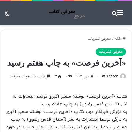
منو
جستجو برای
تغ
خانه
/
معرفی نشریات
معرفی نشریات
«آخرین فرصت» به چاپ هفتم رسید
editor2
ا
14 مهر 1403
0
3
زمان مطالعه یک دقیقه
ر
س
کتاب «آخرین فرصت» نوشته سمیرا اکبری توسط انتشارات به
ا
نشر (آستان قدس رضوی) به چاپ هفتم رسید.
ل
به گزارش خبرنگار مهر، کتاب «آخرین فرصت» نوشته سمیرا اکبری
ب
به تازگی توسط انتشارات به نشر (آستان قدس رضوی) به چاپ
ه
ا
هفتم رسیده است. این کتاب در قالب روایت‌های مستند در حوزه