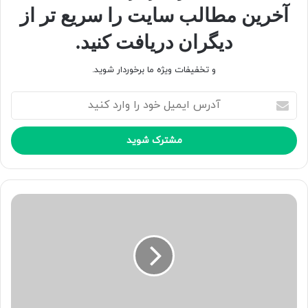
آخرین مطالب سایت را سریع تر از
دیگران دریافت کنید.
و تخفیفات ویژه ما برخوردار شوید.
آ
د
ر
س
ا
ی
م
ی
ل
خ
و
د
ر
ا
و