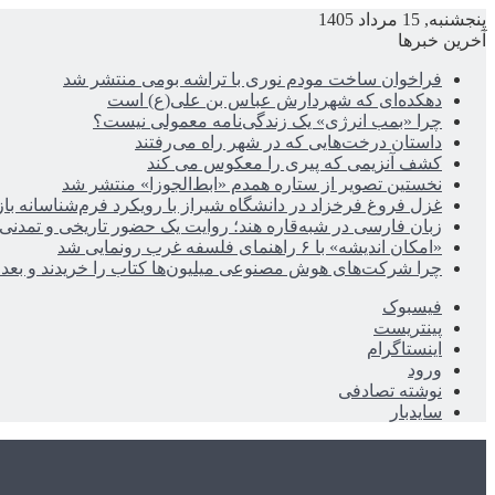
پنجشنبه, 15 مرداد 1405
آخرین خبرها
فراخوان ساخت مودم نوری با تراشه بومی منتشر شد
دهکده‌ای که شهردارش عباس بن علی(ع) است
چرا «بمب انرژی» یک زندگی‌نامه معمولی نیست؟
داستان درخت‌هایی که در شهر راه می‌رفتند
کشف آنزیمی که پیری را معکوس می کند
نخستین تصویر از ستاره همدم «ابط‌الجوزا» منتشر شد
غزل فروغ فرخزاد در دانشگاه شیراز با رویکرد فرم‌شناسانه با
زبان فارسی در شبه‌قاره هند؛ روایت یک حضور تاریخی و تمدنی
«امکان اندیشه» با ۶ راهنمای فلسفه غرب رونمایی شد
چرا شرکت‌های هوش مصنوعی میلیون‌ها کتاب را خریدند و بعد ن
فیسبوک
پینتریست
اینستاگرام
ورود
نوشته تصادفی
سایدبار